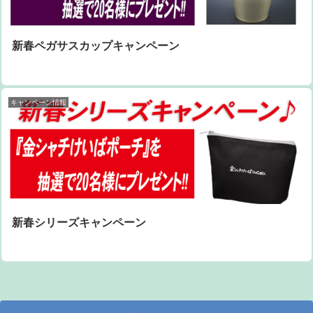
新春ペガサスカップキャンペーン
キャンペーン情報
新春シリーズキャンペーン