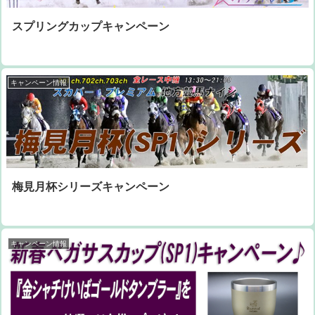
スプリングカップキャンペーン
キャンペーン情報
梅見月杯シリーズキャンペーン
キャンペーン情報