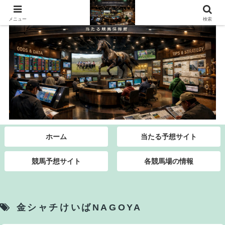
メニュー
検索
ホーム
当たる予想サイト
競馬予想サイト
各競馬場の情報
金シャチけいばNAGOYA