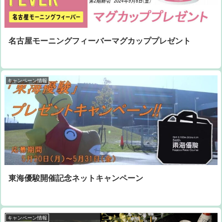
名古屋モーニングフィーバーマグカッププレゼント
キャンペーン情報
東海優駿開催記念ネットキャンペーン
キャンペーン情報