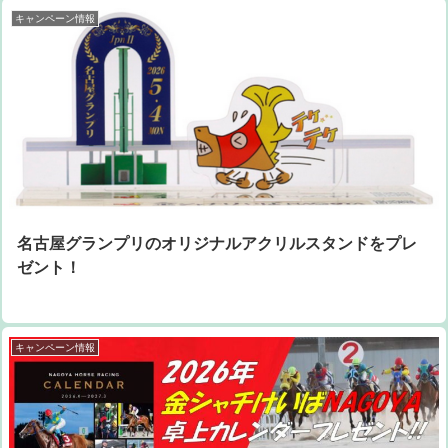
キャンペーン情報
名古屋グランプリのオリジナルアクリルスタンドをプレ
ゼント！
キャンペーン情報