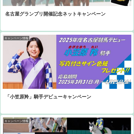
名古屋グランプリ開催記念ネットキャンペーン
キャンペーン情報
「小笠原羚」騎手デビューキャンペーン
キャンペーン情報