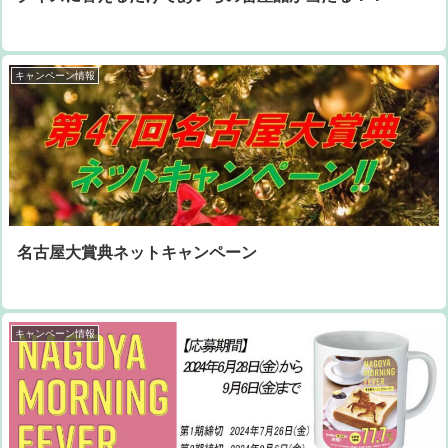
キャンペーン情報
名古屋大賞典ネットキャンペーン
キャンペーン情報