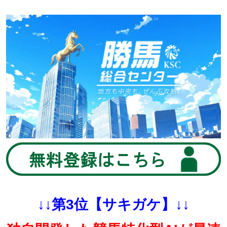
↓↓第3位【サキガケ】↓↓