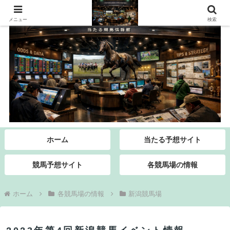
メニュー
検索
ホーム
当たる予想サイト
競馬予想サイト
各競馬場の情報
ホーム
各競馬場の情報
新潟競馬場