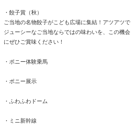
・餃子賞（秋）
ご当地の名物餃子がこども広場に集結！アツアツで
ジューシーなご当地ならではの味わいを、この機会
にぜひご賞味ください！
・ポニー体験乗馬
・ポニー展示
・ふわふわドーム
・ミニ新幹線