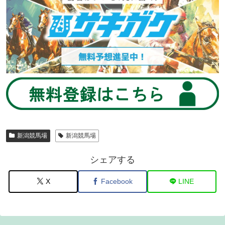
新潟競馬場
新潟競馬場
シェアする
X
Facebook
LINE