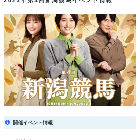
2023年第4回新潟競馬イベント情報
開催イベント情報