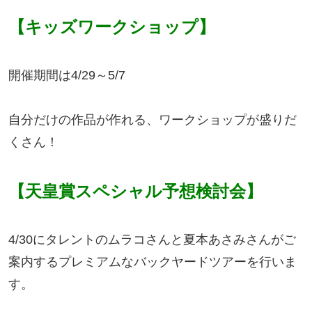
【キッズワークショップ】
開催期間は4/29～5/7
自分だけの作品が作れる、ワークショップが盛りだ
くさん！
【天皇賞スペシャル予想検討会】
4/30にタレントのムラコさんと夏本あさみさんがご
案内するプレミアムなバックヤードツアーを行いま
す。