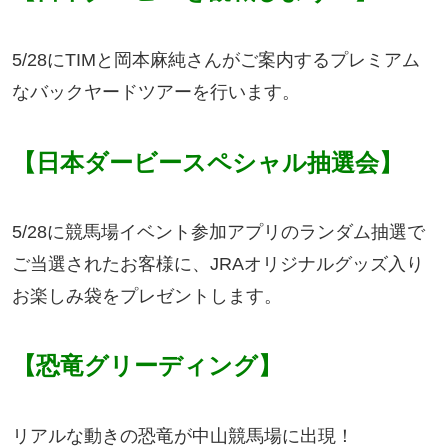
5/28にTIMと岡本麻純さんがご案内するプレミアム
なバックヤードツアーを行います。
【日本ダービースペシャル抽選会】
5/28に競馬場イベント参加アプリのランダム抽選で
ご当選されたお客様に、JRAオリジナルグッズ入り
お楽しみ袋をプレゼントします。
【恐竜グリーディング】
リアルな動きの恐竜が中山競馬場に出現！