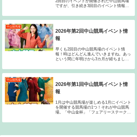
2回目のイベントが開催された中山競馬場
ですが、引き続き3回目のイベント情報が
決まりましたので、現地観戦を楽しみまし
ょう。まずは、開催されるグレードレース
のチェック！「日経賞」「マーチステーク
ス」「ダービ...
中山競馬場
2026年第2回中山競馬イベント情
報
早くも2回目の中山競馬場のイベント情
報！時はどんどん進んでいきますね。あっ
という間に年明けから3カ月が経ちまし
た。春の中山競馬場で開催されるグレード
レースをチェックしておき、来場できる方
は競馬とイベントを楽しみに現地観戦しに
行ってくださいね...
中山競馬場
2026年第1回中山競馬イベント情
報
1月は中山競馬場が楽しめる1月にイベント
を開催する競馬場の1つ！それが中山競馬
場。「中山金杯」「フェアリーステーク
ス」「京成杯」「アメリカジョッキークラ
ブカップ」４つのグレードレースが開催さ
れますので、レースとイベントを楽しも
う。【1月4～...