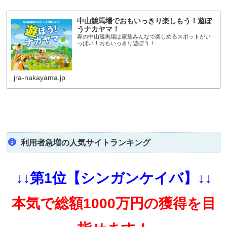
中山競馬場でおもいっきり楽しもう！遊ぼ
うナカヤマ！
春の中山競馬場は家族みんなで楽しめるスポットがい
っぱい！おもいっきり遊ぼう！
jra-nakayama.jp
利用者急増の人気サイトランキング
↓↓第1位【シンガンケイバ】↓↓
本気で総額1000万円の獲得を目