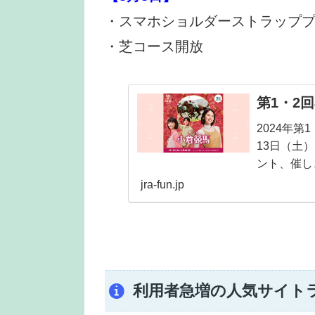
・スマホショルダーストラップ
・芝コース開放
第1・2回
2024年第
13日（土
ント、催し
小倉大賞典（
jra-fun.jp
利用者急増の人気サイト