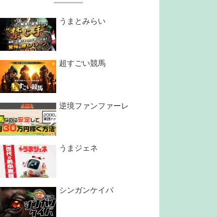
うまとみらい
超すごい競馬
逆境ファンファーレ
うまジェネ
シンガンケイバ