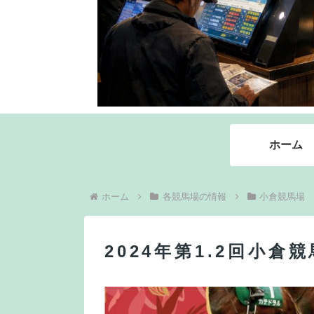
ホーム
ホーム
各競馬場の情報
小倉競馬場
2024年第1.2回小倉