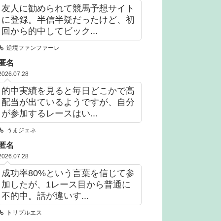
友人に勧められて競馬予想サイト
に登録。半信半疑だったけど、初
回から的中してビック...
逆境ファンファーレ
匿名
2026.07.28
的中実績を見ると毎日どこかで高
配当が出ているようですが、自分
が参加するレースはい...
うまジェネ
匿名
2026.07.28
成功率80%という言葉を信じて参
加したが、1レース目から普通に
不的中。話が違いす...
トリプルエス