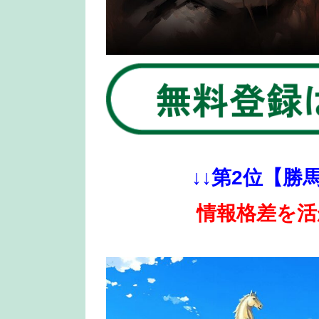
↓↓第2位【勝
情報格差を活