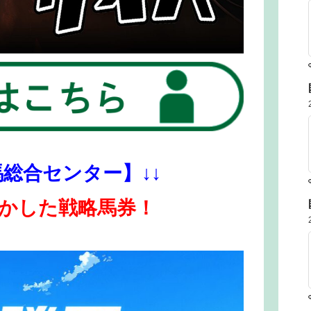
馬総合センター】↓↓
かした戦略馬券！