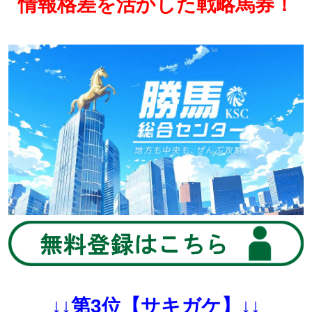
情報格差を活かした戦略馬券！
↓↓第3位【サキガケ】↓↓