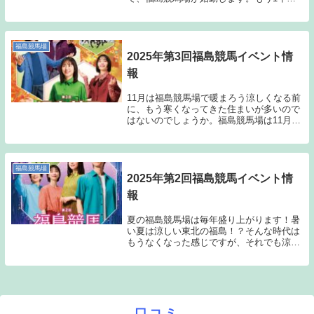
分の1が終わりました！！福島競馬場は4月
26日がフリーパスの日で入場料無料となり
ます。4月に開催されるイベントなどをチ
ェックし...
福島競馬場
2025年第3回福島競馬イベント情
報
11月は福島競馬場で暖まろう涼しくなる前
に、もう寒くなってきた住まいが多いので
はないのでしょうか。福島競馬場は11月に
たくさんのイベントを開催しますので、そ
の内容をご紹介します。【11月8～24
日】・LIVE AZUMA 2025コラボ抽選...
福島競馬場
2025年第2回福島競馬イベント情
報
夏の福島競馬場は毎年盛り上がります！暑
い夏は涼しい東北の福島！？そんな時代は
もうなくなった感じですが、それでも涼し
い時期があるので夏は過ごしやすいかもし
れません。というか、福島競馬場でたくさ
んのイベントが開催されるので都合が良い
方は現地に遊...
口コミ