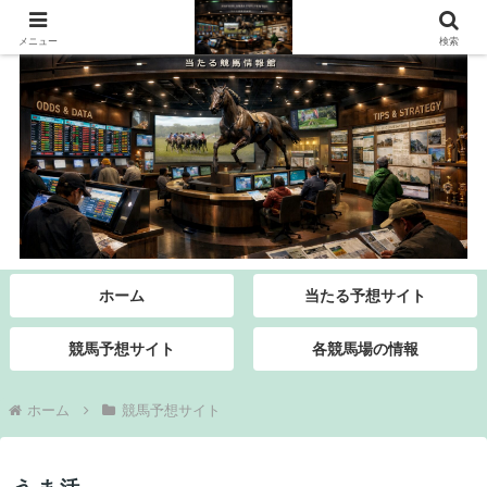
メニュー
検索
ホーム
当たる予想サイト
競馬予想サイト
各競馬場の情報
ホーム
競馬予想サイト