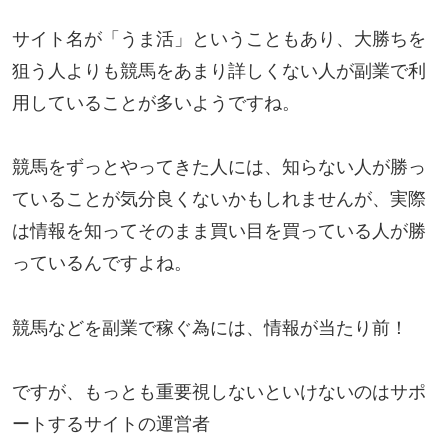
サイト名が「うま活」ということもあり、大勝ちを
狙う人よりも競馬をあまり詳しくない人が副業で利
用していることが多いようですね。
競馬をずっとやってきた人には、知らない人が勝っ
ていることが気分良くないかもしれませんが、実際
は情報を知ってそのまま買い目を買っている人が勝
っているんですよね。
競馬などを副業で稼ぐ為には、情報が当たり前！
ですが、もっとも重要視しないといけないのはサポ
ートするサイトの運営者