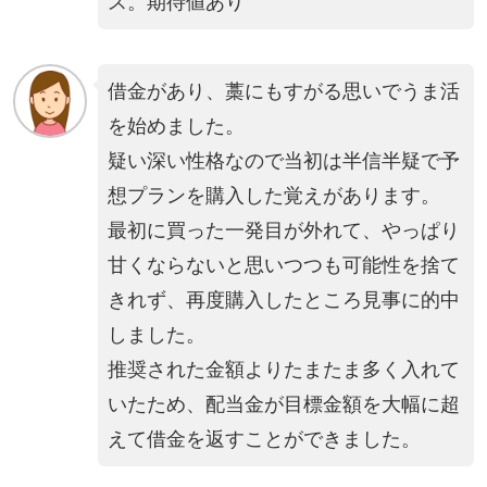
ス。期待値あり
借金があり、藁にもすがる思いでうま活
を始めました。
疑い深い性格なので当初は半信半疑で予
想プランを購入した覚えがあります。
最初に買った一発目が外れて、やっぱり
甘くならないと思いつつも可能性を捨て
きれず、再度購入したところ見事に的中
しました。
推奨された金額よりたまたま多く入れて
いたため、配当金が目標金額を大幅に超
えて借金を返すことができました。