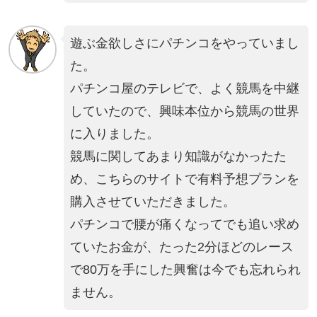
遊ぶ金欲しさにパチンコをやっていまし
た。
パチンコ屋のテレビで、よく競馬を中継
していたので、興味本位から競馬の世界
に入りました。
競馬に関してあまり知識がなかったた
め、こちらのサイトで有料予想プランを
購入させていただきました。
パチンコで腰が痛くなってでも追い求め
ていたお金が、たった2分ほどのレース
で80万を手にした興奮は今でも忘れられ
ません。