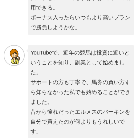
用できる。
ボーナス入ったらいつもより高いプラン
で勝負しようかな。
YouTubeで、近年の競馬は投資に近いと
いうことを知り、副業として始めまし
た。
サポートの方も丁寧で、馬券の買い方す
ら知らなかった私でも始めることができ
ました。
昔から憧れだったエルメスのバーキンを
自分で買えたのが何よりもうれしいで
す。