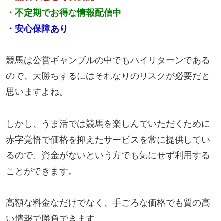
・不定期でお得な情報配信中
・安心保障あり
競馬は公営ギャンブルの中でもハイリターンである
ので、大勝ちするにはそれなりのリスクが必要だと
思いますよね。
しかし、うま活では競馬を楽しんでいただくために
赤字覚悟で価格を抑えたサービスを常に提供してい
るので、資金がないという方でも気にせず利用する
ことができます。
高額な料金なだけでなく、手ごろな価格でも質の高
い情報で勝負できます。