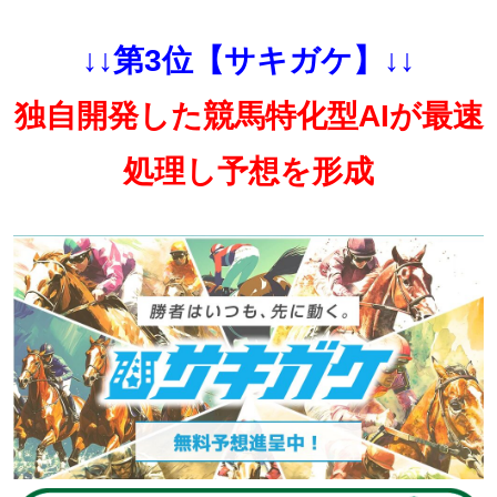
↓↓第3位【サキガケ】↓↓
独自開発した競馬特化型AIが最速
処理し予想を形成