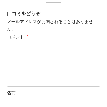
口コミをどうぞ
メールアドレスが公開されることはありませ
ん。
コメント
※
名前