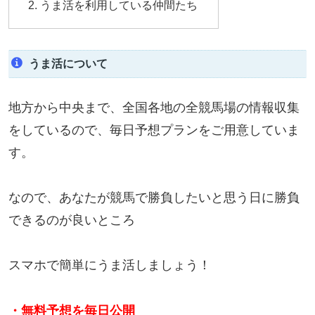
うま活を利用している仲間たち
うま活について
地方から中央まで、全国各地の全競馬場の情報収集
をしているので、毎日予想プランをご用意していま
す。
なので、あなたが競馬で勝負したいと思う日に勝負
できるのが良いところ
スマホで簡単にうま活しましょう！
・無料予想を毎日公開