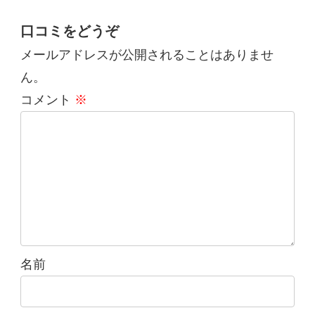
口コミをどうぞ
メールアドレスが公開されることはありませ
ん。
コメント
※
名前