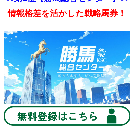
情報格差を活かした戦略馬券！