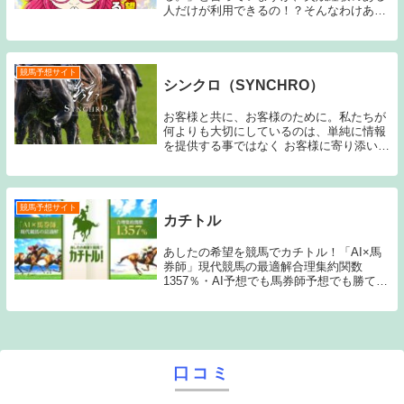
人だけが利用できるの！？そんなわけあり
ません。競馬で勝ちたいという気持ちがあ
る方は「Re:KEIBA」の情報を試してみて
ください。知識がなくても簡単に攻略でき
ます。競...
競馬予想サイト
シンクロ（SYNCHRO）
お客様と共に、お客様のために。私たちが
何よりも大切にしているのは、単純に情報
を提供する事ではなく お客様に寄り添い、
お客様に安心してご利用いただき、情報提
供の際には『なるほど！』『これなら安
心！』『登録してよかった！』と感じてい
ただく事。ど...
競馬予想サイト
カチトル
あしたの希望を競馬でカチトル！「AI×馬
券師」現代競馬の最適解合理集約関数
1357％・AI予想でも馬券師予想でも勝てな
い・無料情報が無料じゃなかった・情報が
高額で踏み切れない・自分で高額的中を当
てられる気がしないその悩み「カチトル」
が解決さ...
口コミ