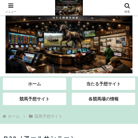
メニュー
検索
ホーム
当たる予想サイト
競馬予想サイト
各競馬場の情報
ホーム
競馬予想サイト