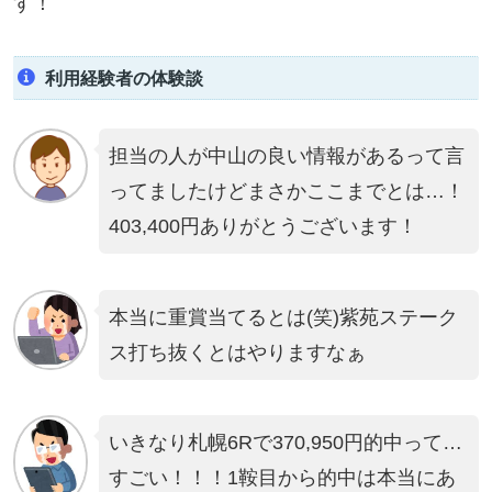
す！
利用経験者の体験談
担当の人が中山の良い情報があるって言
ってましたけどまさかここまでとは…！
403,400円ありがとうございます！
本当に重賞当てるとは(笑)紫苑ステーク
ス打ち抜くとはやりますなぁ
いきなり札幌6Rで370,950円的中って…
すごい！！！1鞍目から的中は本当にあ