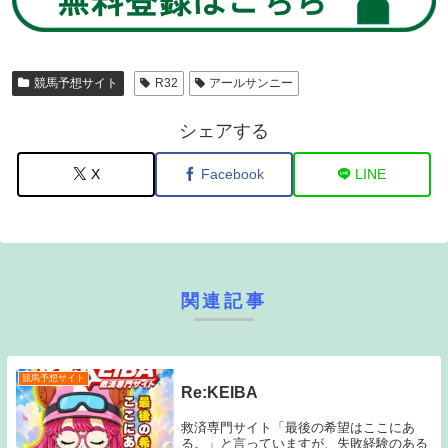
競馬予想サイト
R32
アールサンニー
シェアする
X
Facebook
LINE
関連記事
競馬予想サイト
Re:KEIBA
救済専門サイト「最後の希望はここにあ
る。」と言っていますが、失敗経験のある