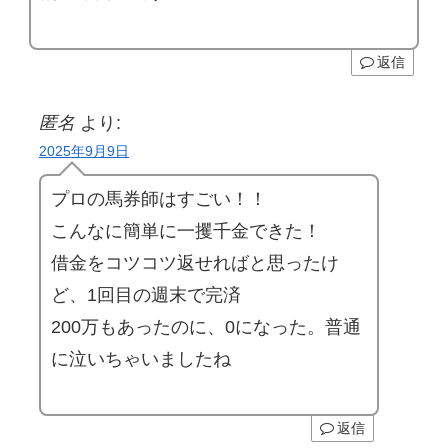
返信
匿名
より:
2025年9月9日
プロの馬券師はすごい！！
こんなに簡単に一攫千金できた！
借金をコツコツ返せればと思ったけ
ど、1回目の週末で完済
200万もあったのに、0になった。普通
に泣いちゃいましたね
返信