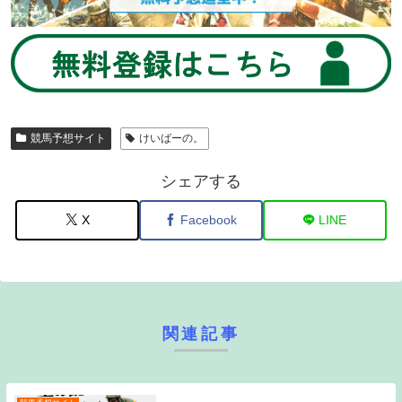
競馬予想サイト
けいばーの。
シェアする
X
Facebook
LINE
関連記事