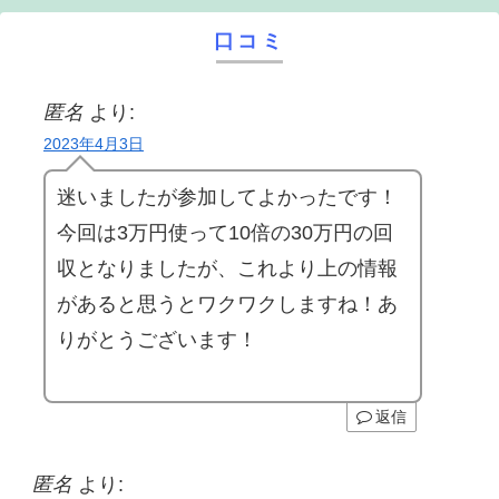
口コミ
匿名
より:
2023年4月3日
迷いましたが参加してよかったです！
今回は3万円使って10倍の30万円の回
収となりましたが、これより上の情報
があると思うとワクワクしますね！あ
りがとうございます！
返信
匿名
より: