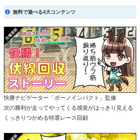
無料で遊べる4大コンテンツ
快勝ナビゲーター「ボーノインパクト」監修
次の勝利が走ってやってくる感覚がはっきり見える
くっきりつかめる特選レース回顧