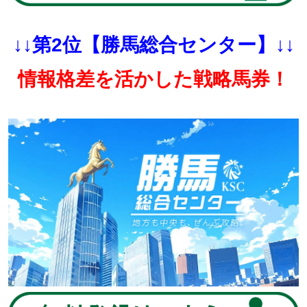
↓↓第2位【勝馬総合センター】↓↓
情報格差を活かした戦略馬券！