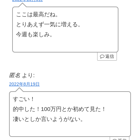
ここは最高だね。
とりあえず一気に増える。
今週も楽しみ。
返信
匿名
より:
2022年8月19日
すごい！
的中した！100万円とか初めて見た！
凄いとしか言いようがない。