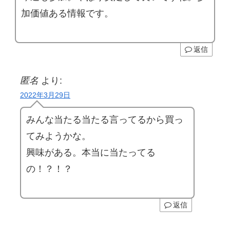
加価値ある情報です。
返信
匿名
より:
2022年3月29日
みんな当たる当たる言ってるから買っ
てみようかな。
興味がある。本当に当たってる
の！？！？
返信