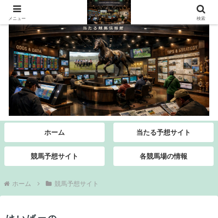
メニュー
検索
ホーム
当たる予想サイト
競馬予想サイト
各競馬場の情報
ホーム
競馬予想サイト