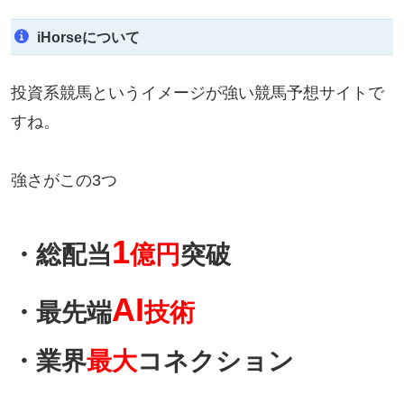
iHorseについて
投資系競馬というイメージが強い競馬予想サイトで
すね。
強さがこの3つ
1
・総配当
億円
突破
AI
・最先端
技術
・業界
最大
コネクション