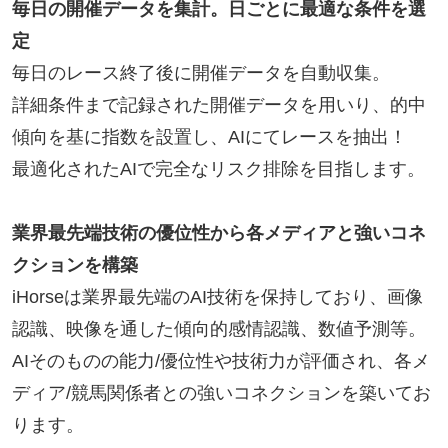
毎日の開催データを集計。日ごとに最適な条件を選
定
毎日のレース終了後に開催データを自動収集。
詳細条件まで記録された開催データを用いり、的中
傾向を基に指数を設置し、AIにてレースを抽出！
最適化されたAIで完全なリスク排除を目指します。
業界最先端技術の優位性から各メディアと強いコネ
クションを構築
iHorseは業界最先端のAI技術を保持しており、画像
認識、映像を通した傾向的感情認識、数値予測等。
AIそのものの能力/優位性や技術力が評価され、各メ
ディア/競馬関係者との強いコネクションを築いてお
ります。