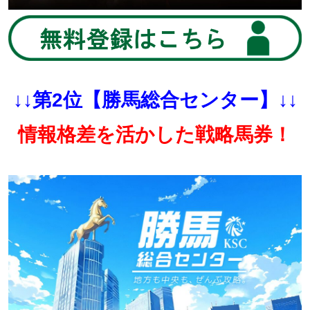
↓↓第2位【勝馬総合センター】↓↓
情報格差を活かした戦略馬券！