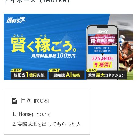
アイホース（iHorse）
目次
iHorseについて
実際成果を出してもらった人