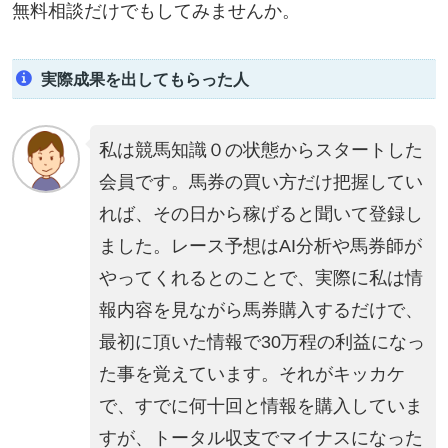
無料相談だけでもしてみませんか。
実際成果を出してもらった人
私は競馬知識０の状態からスタートした
会員です。馬券の買い方だけ把握してい
れば、その日から稼げると聞いて登録し
ました。レース予想はAI分析や馬券師が
やってくれるとのことで、実際に私は情
報内容を見ながら馬券購入するだけで、
最初に頂いた情報で30万程の利益になっ
た事を覚えています。それがキッカケ
で、すでに何十回と情報を購入していま
すが、トータル収支でマイナスになった