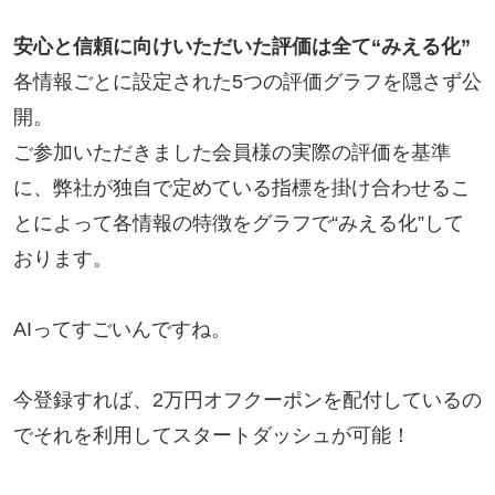
安心と信頼に向けいただいた評価は全て“みえる化”
各情報ごとに設定された5つの評価グラフを隠さず公
開。
ご参加いただきました会員様の実際の評価を基準
に、弊社が独自で定めている指標を掛け合わせるこ
とによって各情報の特徴をグラフで“みえる化”して
おります。
AIってすごいんですね。
今登録すれば、2万円オフクーポンを配付しているの
でそれを利用してスタートダッシュが可能！