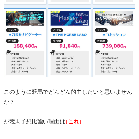
このように競馬でどんどん的中したいと思いません
か？
が競馬予想比強い理由は
↓これ↓