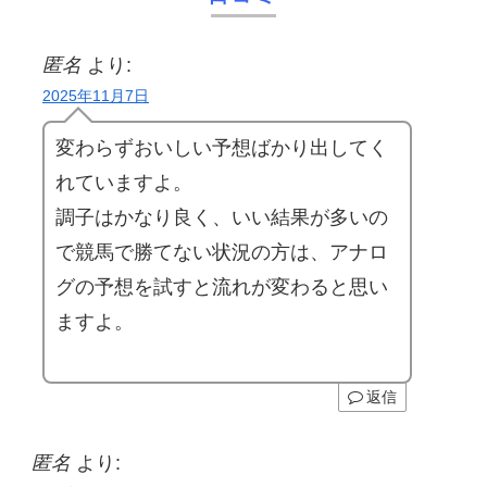
匿名
より:
2025年11月7日
変わらずおいしい予想ばかり出してく
れていますよ。
調子はかなり良く、いい結果が多いの
で競馬で勝てない状況の方は、アナロ
グの予想を試すと流れが変わると思い
ますよ。
返信
匿名
より: