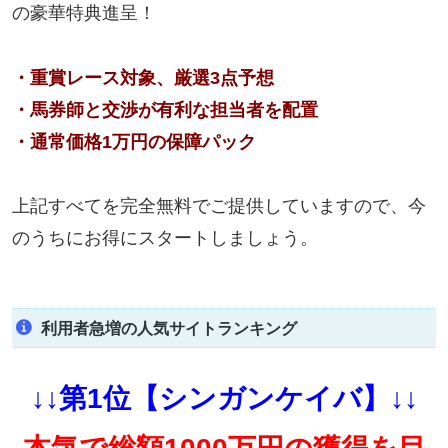
の豪華特典進呈！
・重賞レース対象、厳選3点予想
・馬券師と交渉が有利な担当者を配置
・通常価格1万円の保障パック
上記すべてを完全無料でご提供していますので、今
のうちにお得にスタートしましょう。
利用者急増の人気サイトランキング
↓↓第1位【シンガンケイバ】↓↓