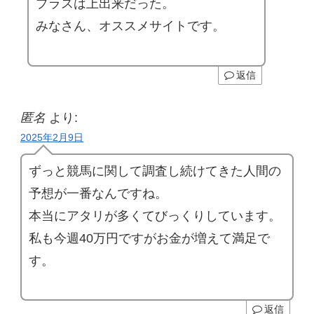
プラスは上出来だった。
みなさん、オススメサイトです。
返信
匿名
より:
2025年2月9日
ずっと競馬に関して調査し続けてきた人間の
予想が一番なんですね。
本当にアタリが多くてびっくりしています。
私も今週40万円ですがお金が増えて満足で
す。
返信