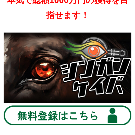
本気で総額1000万円の獲得を目
指せます！