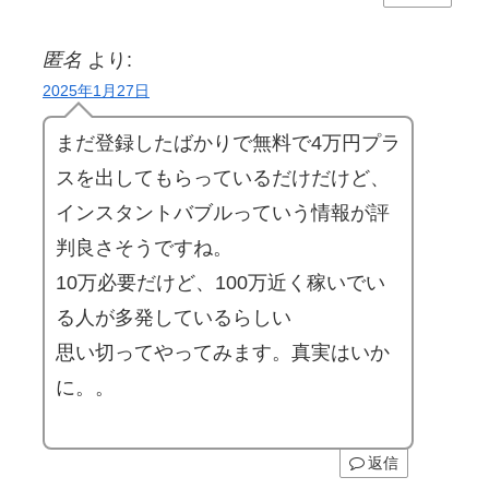
匿名
より:
2025年1月27日
まだ登録したばかりで無料で4万円プラ
スを出してもらっているだけだけど、
インスタントバブルっていう情報が評
判良さそうですね。
10万必要だけど、100万近く稼いでい
る人が多発しているらしい
思い切ってやってみます。真実はいか
に。。
返信