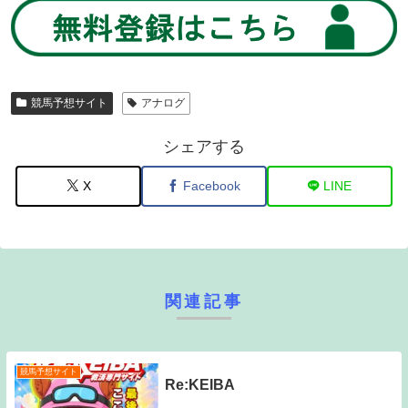
競馬予想サイト
アナログ
シェアする
X
Facebook
LINE
関連記事
競馬予想サイト
Re:KEIBA