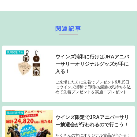
関連記事
競馬関連情報
ウインズ浦和に行けばJRAアニバ
ーサリーオリジナルグッズが手に
入る！
ご来場した方に先着でプレゼント9月15日
にウインズ浦和で日頃の感謝の気持ちを込
めて先着プレゼントを実施！プレゼントは
「ウマく拭けるクリーナークロス」開門時
の9時20分から先着1,500名様となりますの
で、ご希望の方はお早めにウインズ浦和に
行...
競馬関連情報
ウインズ限定でJRAアニバーサリ
ー抽選会が行われるので行こう！
たくさんの方にオリジナル賞品が当たる！