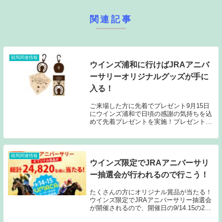
関連記事
競馬関連情報
ウインズ浦和に行けばJRAアニバ
ーサリーオリジナルグッズが手に
入る！
ご来場した方に先着でプレゼント9月15日
にウインズ浦和で日頃の感謝の気持ちを込
めて先着プレゼントを実施！プレゼントは
「ウマく拭けるクリーナークロス」開門時
の9時20分から先着1,500名様となりますの
で、ご希望の方はお早めにウインズ浦和に
行...
競馬関連情報
ウインズ限定でJRAアニバーサリ
ー抽選会が行われるので行こう！
たくさんの方にオリジナル賞品が当たる！
ウインズ限定でJRAアニバーサリー抽選会
が開催されるので、開催日の9/14.15の2日
間はウインズで競馬をしよう！UMACAユ