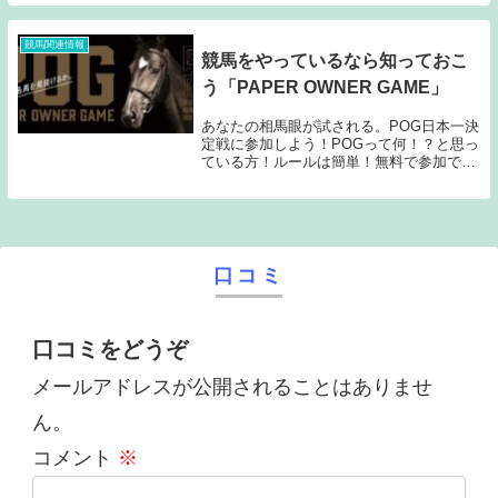
ーザー限定となりますので、まだ登録して
いない方はまずは登録を。準備ができた
ら...
競馬関連情報
競馬をやっているなら知っておこ
う「PAPER OWNER GAME」
あなたの相馬眼が試される。POG日本一決
定戦に参加しよう！POGって何！？と思っ
ている方！ルールは簡単！無料で参加でき
るし、登録は簡単！デビュー前の競走馬を
10頭選んで、その競走馬の賞金に応じたポ
イントが貰えるので、そのポイント取得を
競うゲ...
口コミ
口コミをどうぞ
メールアドレスが公開されることはありませ
ん。
コメント
※