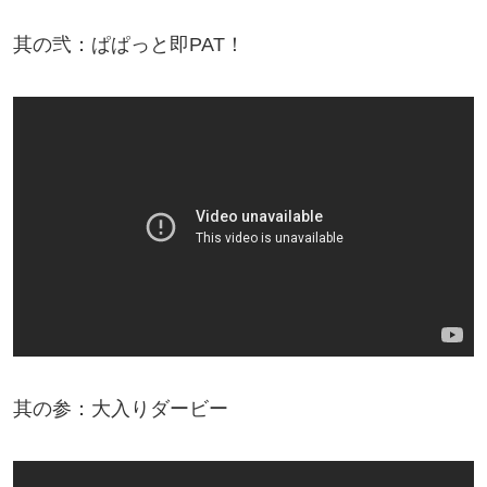
其の弐：ぱぱっと即PAT！
其の参：大入りダービー