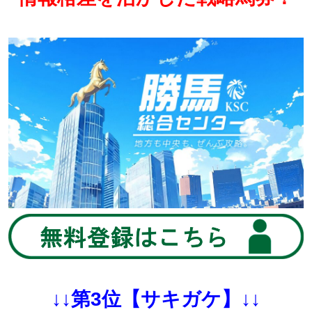
↓↓第3位【サキガケ】↓↓