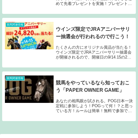
めて先着プレゼントを実施！プレゼントは
「ウマく拭けるクリーナークロス」開門時
の9時20分から先着1,500名様となりますの
で、ご希望の方はお早めにウインズ浦和に
行...
競馬関連情報
ウインズ限定でJRAアニバーサリ
ー抽選会が行われるので行こう！
たくさんの方にオリジナル賞品が当たる！
ウインズ限定でJRAアニバーサリー抽選会
が開催されるので、開催日の9/14.15の2日
間はウインズで競馬をしよう！UMACAユ
ーザー限定となりますので、まだ登録して
いない方はまずは登録を。準備ができた
ら...
競馬関連情報
競馬をやっているなら知っておこ
う「PAPER OWNER GAME」
あなたの相馬眼が試される。POG日本一決
定戦に参加しよう！POGって何！？と思っ
ている方！ルールは簡単！無料で参加でき
るし、登録は簡単！デビュー前の競走馬を
10頭選んで、その競走馬の賞金に応じたポ
イントが貰えるので、そのポイント取得を
競うゲ...