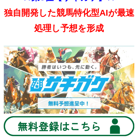
独自開発した競馬特化型AIが最速
処理し予想を形成