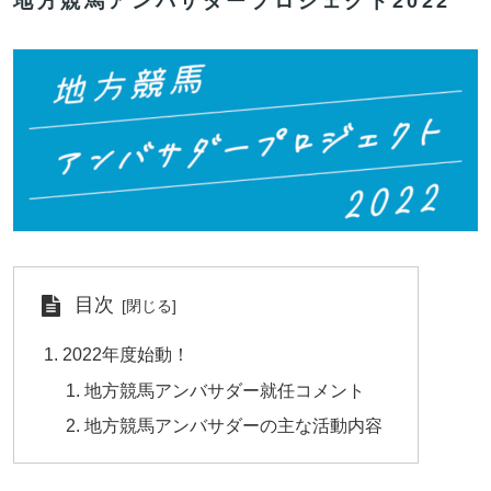
地方競馬アンバサダープロジェクト2022
目次
2022年度始動！
地方競馬アンバサダー就任コメント
地方競馬アンバサダーの主な活動内容