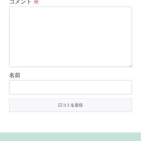
コメント
※
名前