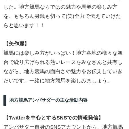
した。地方競馬ならではの魅力や馬券の楽しみ方
を、もちろん身銭も切って(笑)全力で伝えていけた
らと思います！！
【矢作麗】
競馬には楽しみ方がいっぱい！地方各地の様々な舞
台で繰り広げられる熱いレースをみなさんと共有し
ながら、地方競馬の面白さや魅力をお伝えしていき
たいです。一緒に地方競馬を楽しみましょう。
地方競馬アンバサダーの主な活動内容
【Twitterを中心とするSNSでの情報発信】
アンバサダー自身のSNSアカウントから、地方競馬