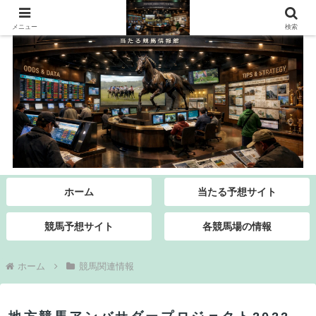
メニュー
検索
ホーム
当たる予想サイト
競馬予想サイト
各競馬場の情報
ホーム
競馬関連情報