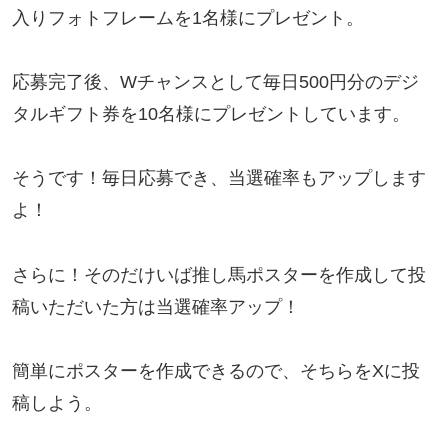
入りフォトフレームを1名様にプレゼント。
応募完了後、Wチャンスとして毎日500円分のデジ
タルギフト券を10名様にプレゼントしています。
そうです！毎日応募でき、当選確率もアップします
よ！
さらに！そのだけいば推し馬ポスターを作成して投
稿いただいた方は当選確率アップ！
簡単にポスターを作成できるので、そちらをXに投
稿しよう。