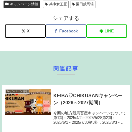
キャンペーン情報
兵庫女王盃
園田競馬場
シェアする
X
Facebook
LINE
関連記事
キャンペーン情報
KEIBA♡CHIKUSANキャンペー
ン（2026～2027期間）
今回の地方競馬畜産キャンペーンについて
第1期：2025/4/2～2025/5/28第2期：
2025/6/1～2025/7/30第3期：2025/8/3～
2025/9/29第4期：2025/10/1～2025/11/27第
5期：2025/12...