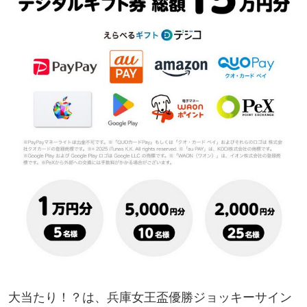
大当たり！？は、兵庫女王盃優勝ジョッキーサイン