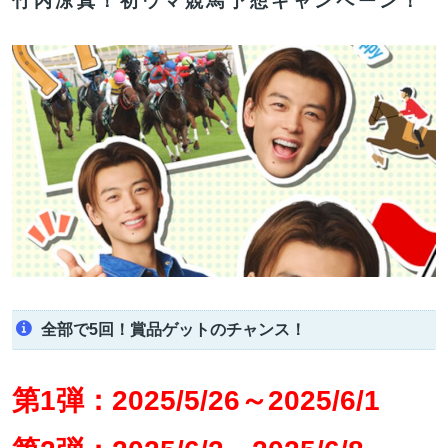
竹内涼真！初ウマ競馬予想キャンペーン！
全部で5回！賞品ゲットのチャンス！
第1弾：2025/5/26～2025/6/1