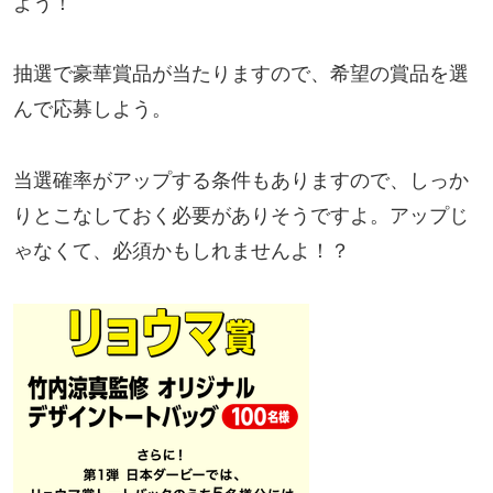
よう！
抽選で豪華賞品が当たりますので、希望の賞品を選
んで応募しよう。
当選確率がアップする条件もありますので、しっか
りとこなしておく必要がありそうですよ。アップじ
ゃなくて、必須かもしれませんよ！？