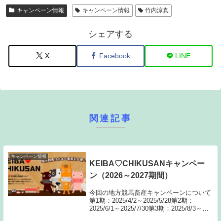
キャンペーン情報
キャンペーン情報
竹内涼真
シェアする
X
Facebook
LINE
関連記事
キャンペーン情報
KEIBA♡CHIKUSANキャンペー
ン（2026～2027期間）
今回の地方競馬畜産キャンペーンについて
第1期：2025/4/2～2025/5/28第2期：
2025/6/1～2025/7/30第3期：2025/8/3～
2025/9/29第4期：2025/10/1～2025/11/27第