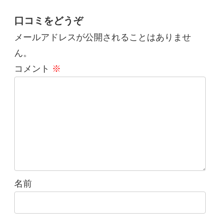
口コミをどうぞ
メールアドレスが公開されることはありませ
ん。
コメント
※
名前