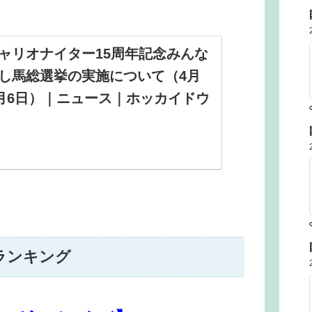
ャリオナイター15周年記念みんな
し馬総選挙の実施について（4月
5月6日）｜ニュース｜ホッカイドウ
リオナイター15周年記念みんなで選ぶ推し
実施について（4月17日～5月6日）
ランキング