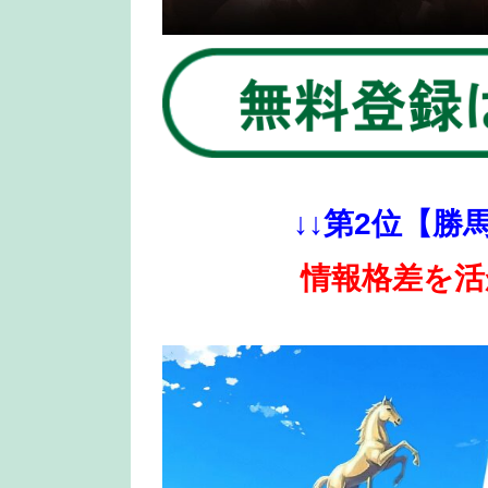
↓↓第2位【勝
情報格差を活