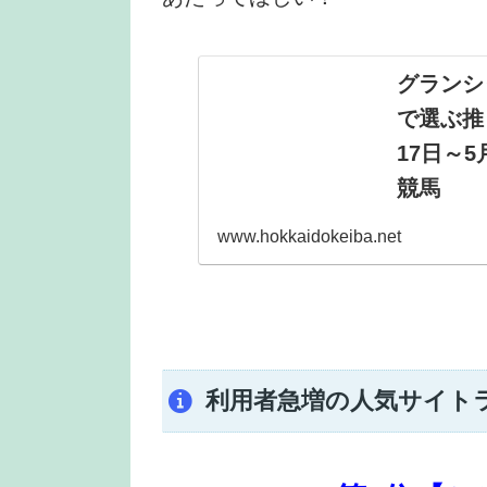
グランシ
で選ぶ推
17日～
競馬
グランシャ
www.hokkaidokeiba.net
馬総選挙の
利用者急増の人気サイト