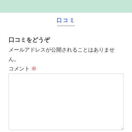
と同じような賞品をご用意してく...
口コミ
口コミをどうぞ
メールアドレスが公開されることはありませ
ん。
コメント
※