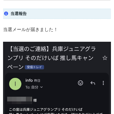
当選報告
当選メールが届きました！