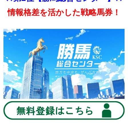
情報格差を活かした戦略馬券！