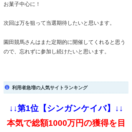
お菓子中心に！
次回は万を狙って当選期待したいと思います。
園田競馬さんはまた定期的に開催してくれると思う
ので、忘れずに参加し続けたいと思います。
利用者急増の人気サイトランキング
↓↓第1位【シンガンケイバ】↓↓
本気で総額1000万円の獲得を目