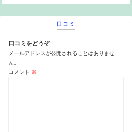
当たります！賞品は、恒例なのかな。昨年
と同じような賞品をご用意してく...
口コミ
口コミをどうぞ
メールアドレスが公開されることはありませ
ん。
コメント
※