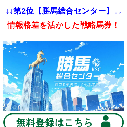
↓↓第2位【勝馬総合センター】↓↓
情報格差を活かした戦略馬券！