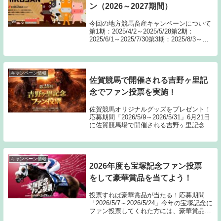
ン（2026～2027期間）
今回の地方競馬畜産キャンペーンについて
第1期：2025/4/2～2025/5/28第2期：
2025/6/1～2025/7/30第3期：2025/8/3～
2025/9/29第4期：2025/10/1～2025/11/27第
5期：2025/12...
キャンペーン情報
佐賀競馬で開催される吉野ヶ里記
念でファン投票を実施！
佐賀競馬オリジナルグッズをプレゼント！
応募期間「2026/5/9～2026/5/31」6月21日
に佐賀競馬場で開催される吉野ヶ里記念
は、出走する競走馬をファン投票で決定し
ます！吉野ヶ里記念に出走してほしい競走
馬に投票しよう！投票してくれた方...
キャンペーン情報
2026年度も宝塚記念ファン投票
をして豪華賞品を当てよう！
投票すれば豪華賞品が当たる！応募期間
「2026/5/7～2026/5/24」今年の宝塚記念に
ファン投票してくれた方には、豪華賞品を
ご用意！今年もドドーンと合計7000名様に