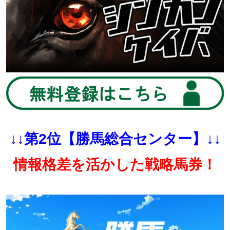
↓↓第2位【勝馬総合センター】↓↓
情報格差を活かした戦略馬券！