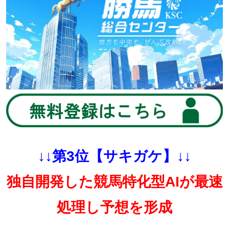
↓↓第3位【サキガケ】↓↓
独自開発した競馬特化型AIが最速
処理し予想を形成