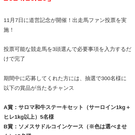
11月7日に道営記念が開催！出走馬ファン投票を実
施！
投票可能な競走馬を3頭選んで必要事項を入力するだ
けで完了
期間中に応募してくれた方には、抽選で300名様に
以下の賞品が当たるチャンス
A賞：サロマ和牛ステーキセット（サーロイン1kg＋
ヒレ1kg以上）5名様
B賞：ソメスサドルコインケース（※色は選べませ