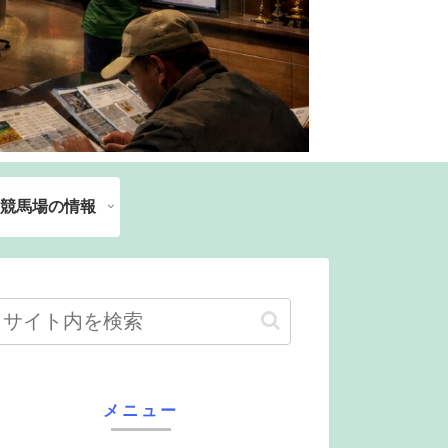
競馬場の情報
メニュー