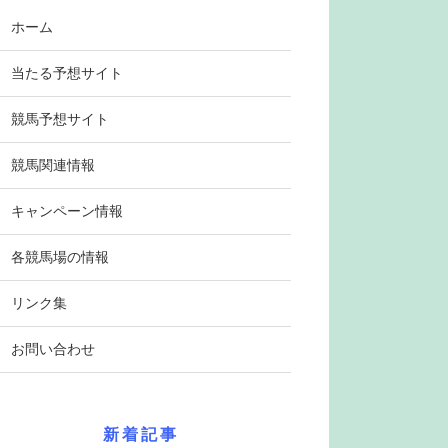
ホーム
当たる予想サイト
競馬予想サイト
競馬関連情報
キャンペーン情報
各競馬場の情報
リンク集
お問い合わせ
新着記事