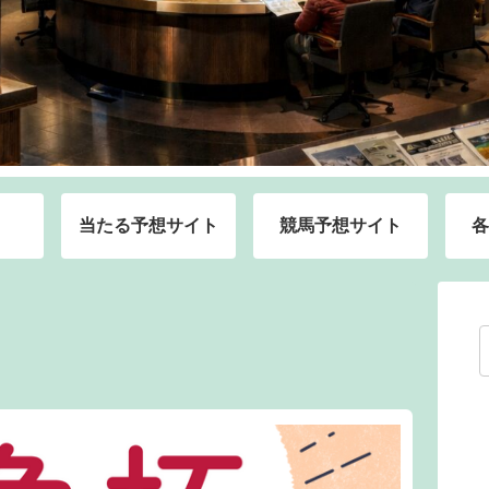
当たる予想サイト
競馬予想サイト
各