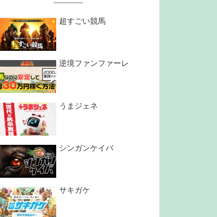
超すごい競馬
逆境ファンファーレ
うまジェネ
シンガンケイバ
サキガケ