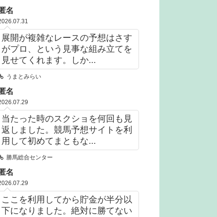
匿名
2026.07.31
展開が複雑なレースの予想はさす
がプロ、という見事な組み立てを
見せてくれます。しか...
うまとみらい
匿名
2026.07.29
当たった時のスクショを何回も見
返しました。競馬予想サイトを利
用して初めてまともな...
勝馬総合センター
匿名
2026.07.29
ここを利用してから貯金が半分以
下になりました。絶対に勝てない