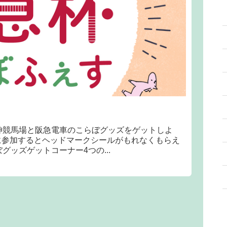
神競馬場と阪急電車のこらぼグッズをゲットしよ
ントに参加するとヘッドマークシールがもれなくもらえ
ッズゲットコーナー4つの...